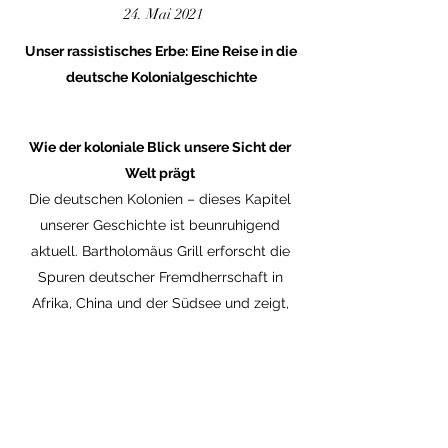
24. Mai 2021
Unser rassistisches Erbe: Eine Reise in die
deutsche Kolonialgeschichte
Wie der koloniale Blick unsere Sicht der
Welt prägt
Die deutschen Kolonien – dieses Kapitel
unserer Geschichte ist beunruhigend
aktuell. Bartholomäus Grill erforscht die
Spuren deutscher Fremdherrschaft in
Afrika, China und der Südsee und zeigt,
wie sehr uns unser rassistisches Erbe
immer noch anhaftet. Denn die Klischees
wirken fort, das der »hilflosen
Entwicklungsländer« wie das der
»bedrohlichen Afrikaner«, gerade in Zeiten