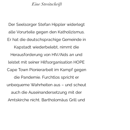
Eine Streitschrift
Der Seelsorger Stefan Hippler widerlegt
alle Vorurteile gegen den Katholizismus.
Er hat die deutschsprachige Gemeinde in
Kapstadt wiederbelebt, nimmt die
Herausforderung von HIV/Aids an und
leistet mit seiner Hilfsorganisation HOPE
Cape Town Pionierarbeit im Kampf gegen
die Pandemie. Furchtlos spricht er
unbequeme Wahrheiten aus – und scheut
auch die Auseinandersetzung mit der
Amtskirche nicht. Bartholomäus Grill und
Stefan Hippler haben zusammen eine
zornige Streitschrift verfasst – wider die
Engstirnigkeit, Sexualfeindlichkeit und