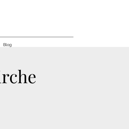
L
Blog
irche