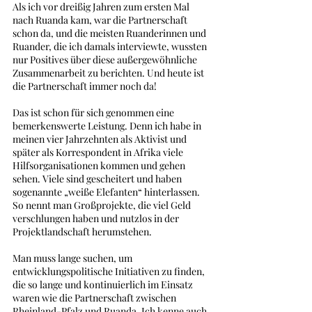
Als ich vor dreißig Jahren zum ersten Mal 
nach Ruanda kam, war die Partnerschaft 
schon da, und die meisten Ruanderinnen und 
Ruander, die ich damals interviewte, wussten 
nur Positives über diese außergewöhnliche 
Zusammenarbeit zu berichten. Und heute ist 
die Partnerschaft immer noch da!  
Das ist schon für sich genommen eine 
bemerkenswerte Leistung. Denn ich habe in 
meinen vier Jahrzehnten als Aktivist und 
später als Korrespondent in Afrika viele 
Hilfsorganisationen kommen und gehen 
sehen. Viele sind gescheitert und haben 
sogenannte „weiße Elefanten“ hinterlassen. 
So nennt man Großprojekte, die viel Geld 
verschlungen haben und nutzlos in der 
Projektlandschaft herumstehen.   
Man muss lange suchen, um 
entwicklungspolitische Initiativen zu finden, 
die so lange und kontinuierlich im Einsatz 
waren wie die Partnerschaft zwischen 
Rheinland-Pfalz und Ruanda. Ich kenne auch 