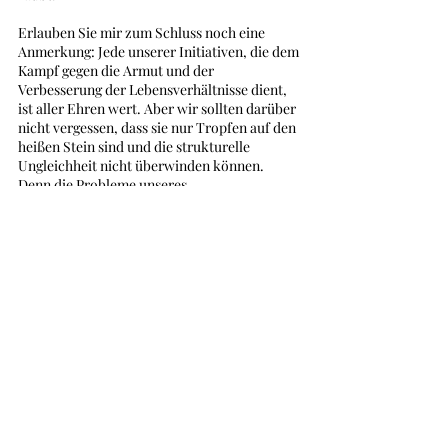
Erlauben Sie mir zum Schluss noch eine 
Anmerkung: Jede unserer Initiativen, die dem 
Kampf gegen die Armut und der 
Verbesserung der Lebensverhältnisse dient, 
ist aller Ehren wert. Aber wir sollten darüber 
nicht vergessen, dass sie nur Tropfen auf den 
heißen Stein sind und die strukturelle 
Ungleichheit nicht überwinden können. 
Denn die Probleme unseres 
Nachbarkontinents, des globalen Südens 
überhaupt, werden nach wie vor durch die 
geopolitischen und weltökonomischen 
Machtverhältnisse bestimmt, die in der 
Kolonialzeit begründet wurden.  
Die Europäische Union exportiert zum 
Beispiel ihre Agrarüberschüsse zu 
Dumpingpreisen nach Afrika – zum Schaden 
der afrikanischen Bäuerinnen und Bauern, 
die gegen die Billigware nicht konkurrieren 
können und ihre Einkommensquellen 
verlieren. So zerstört die EU durch ihre 