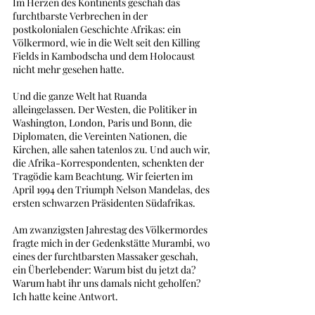
Im Herzen des Kontinents geschah das 
furchtbarste Verbrechen in der 
postkolonialen Geschichte Afrikas: ein 
Völkermord, wie in die Welt seit den Killing 
Fields in Kambodscha und dem Holocaust 
nicht mehr gesehen hatte. 
Und die ganze Welt hat Ruanda 
alleingelassen. Der Westen, die Politiker in 
Washington, London, Paris und Bonn, die 
Diplomaten, die Vereinten Nationen, die 
Kirchen, alle sahen tatenlos zu. Und auch wir, 
die Afrika-Korrespondenten, schenkten der 
Tragödie kam Beachtung. Wir feierten im 
April 1994 den Triumph Nelson Mandelas, des 
ersten schwarzen Präsidenten Südafrikas. 
Am zwanzigsten Jahrestag des Völkermordes 
fragte mich in der Gedenkstätte Murambi, wo 
eines der furchtbarsten Massaker geschah, 
ein Überlebender: Warum bist du jetzt da? 
Warum habt ihr uns damals nicht geholfen? 
Ich hatte keine Antwort.