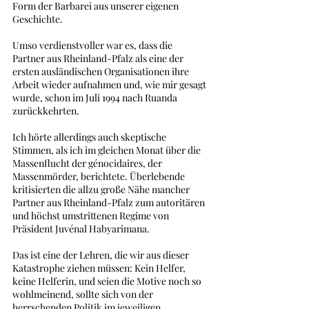
Form der Barbarei aus unserer eigenen 
Geschichte.      
Umso verdienstvoller war es, dass die 
Partner aus Rheinland-Pfalz als eine der 
ersten ausländischen Organisationen ihre 
Arbeit wieder aufnahmen und, wie mir gesagt 
wurde, schon im Juli 1994 nach Ruanda 
zurückkehrten. 
Ich hörte allerdings auch skeptische 
Stimmen, als ich im gleichen Monat über die 
Massenflucht der génocidaires, der 
Massenmörder, berichtete. Überlebende 
kritisierten die allzu große Nähe mancher 
Partner aus Rheinland-Pfalz zum autoritären 
und höchst umstrittenen Regime von 
Präsident Juvénal Habyarimana.
Das ist eine der Lehren, die wir aus dieser 
Katastrophe ziehen müssen: Kein Helfer, 
keine Helferin, und seien die Motive noch so 
wohlmeinend, sollte sich von der 
herrschenden Politik im jeweiligen 