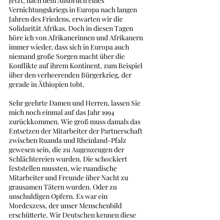
Jetzt, nach dem Ausbruch eines 
Vernichtungskriegs in Europa nach langen 
Jahren des Friedens, erwarten wir die 
Solidarität Afrikas. Doch in diesen Tagen 
höre ich von Afrikanerinnen und Afrikanern 
immer wieder, dass sich in Europa auch 
niemand große Sorgen macht über die 
Konflikte auf ihrem Kontinent, zum Beispiel 
über den verheerenden Bürgerkrieg, der 
gerade in Äthiopien tobt. 
Sehr geehrte Damen und Herren, lassen Sie 
mich noch einmal auf das Jahr 1994 
zurückkommen. Wie groß muss damals das 
Entsetzen der Mitarbeiter der Partnerschaft 
zwischen Ruanda und Rheinland-Pfalz 
gewesen sein, die zu Augenzeugen der 
Schlächtereien wurden. Die schockiert 
feststellen mussten, wie ruandische 
Mitarbeiter und Freunde über Nacht zu 
grausamen Tätern wurden. Oder zu 
unschuldigen Opfern. Es war ein 
Mordexzess, der unser Menschenbild 
erschütterte. Wir Deutschen kennen diese 